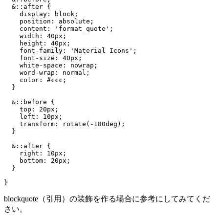
  &::after {

    display: block;

    position: absolute;

    content: 'format_quote';

    width: 40px;

    height: 40px;

    font-family: 'Material Icons';

    font-size: 40px;

    white-space: nowrap;

    word-wrap: normal;

    color: #ccc;

  }

  &::before {

    top: 20px;

    left: 10px;

    transform: rotate(-180deg);

  }

  &::after {

    right: 10px;

    bottom: 20px;

  }

blockquote（引用）の装飾を作る場合に参考にしてみてくだ
さい。