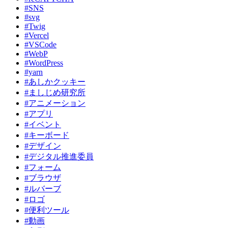
#SNS
#svg
#Twig
#Vercel
#VSCode
#WebP
#WordPress
#yarn
#あしかクッキー
#ましじめ研究所
#アニメーション
#アプリ
#イベント
#キーボード
#デザイン
#デジタル推進委員
#フォーム
#ブラウザ
#ルバーブ
#ロゴ
#便利ツール
#動画