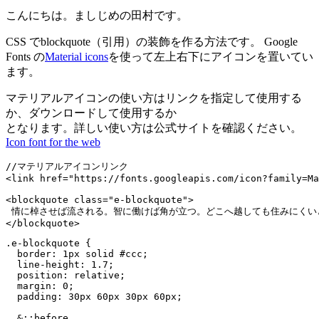
こんにちは。ましじめの田村です。
CSS でblockquote（引用）の装飾を作る方法です。 Google
Fonts の
Material icons
を使って左上右下にアイコンを置いてい
ます。
マテリアルアイコンの使い方はリンクを指定して使用する
か、ダウンロードして使用するか
となります。詳しい使い方は公式サイトを確認ください。
Icon font for the web
//マテリアルアイコンリンク

<link href="https://fonts.googleapis.com/icon?family=Ma
<blockquote class="e-blockquote">

 情に棹させば流される。智に働けば角が立つ。どこへ越しても住みにくい
.e-blockquote {

  border: 1px solid #ccc;

  line-height: 1.7;

  position: relative;

  margin: 0;

  padding: 30px 60px 30px 60px;

  &::before,
