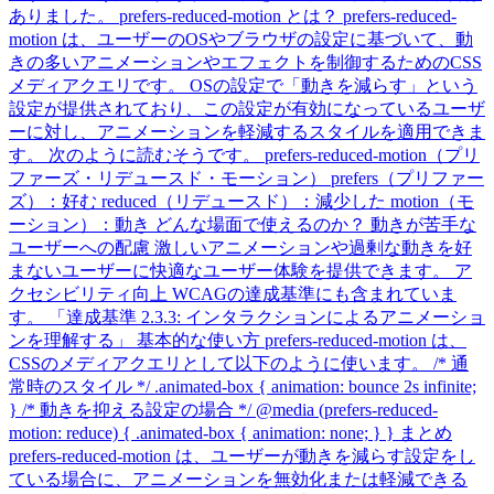
ありました。 prefers-reduced-motion とは？ prefers-reduced-
motion は、ユーザーのOSやブラウザの設定に基づいて、動
きの多いアニメーションやエフェクトを制御するためのCSS
メディアクエリです。 OSの設定で「動きを減らす」という
設定が提供されており、この設定が有効になっているユーザ
ーに対し、アニメーションを軽減するスタイルを適用できま
す。 次のように読むそうです。 prefers-reduced-motion（プリ
ファーズ・リデュースド・モーション） prefers（プリファー
ズ）：好む reduced（リデュースド）：減少した motion（モ
ーション）：動き どんな場面で使えるのか？ 動きが苦手な
ユーザーへの配慮 激しいアニメーションや過剰な動きを好
まないユーザーに快適なユーザー体験を提供できます。 ア
クセシビリティ向上 WCAGの達成基準にも含まれていま
す。 「達成基準 2.3.3: インタラクションによるアニメーショ
ンを理解する」 基本的な使い方 prefers-reduced-motion は、
CSSのメディアクエリとして以下のように使います。 /* 通
常時のスタイル */ .animated-box { animation: bounce 2s infinite;
} /* 動きを抑える設定の場合 */ @media (prefers-reduced-
motion: reduce) { .animated-box { animation: none; } } まとめ
prefers-reduced-motion は、ユーザーが動きを減らす設定をし
ている場合に、アニメーションを無効化または軽減できる