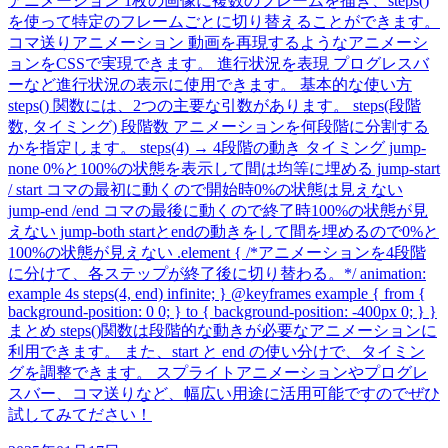
アニメーション 1枚の画像に複数のフレームを描き、steps()
を使って特定のフレームごとに切り替えることができます。
コマ送りアニメーション 動画を再現するようなアニメーシ
ョンをCSSで実現できます。 進行状況を表現 プログレスバ
ーなど進行状況の表示に使用できます。 基本的な使い方
steps() 関数には、2つの主要な引数があります。 steps(段階
数, タイミング) 段階数 アニメーションを何段階に分割する
かを指定します。 steps(4) → 4段階の動き タイミング jump-
none 0%と100%の状態を表示して間は均等に埋める jump-start
/ start コマの最初に動くので開始時0%の状態は見えない
jump-end /end コマの最後に動くので終了時100%の状態が見
えない jump-both startとendの動きをして間を埋めるので0%と
100%の状態が見えない .element { /*アニメーションを4段階
に分けて、各ステップが終了後に切り替わる。*/ animation:
example 4s steps(4, end) infinite; } @keyframes example { from {
background-position: 0 0; } to { background-position: -400px 0; } }
まとめ steps()関数は段階的な動きが必要なアニメーションに
利用できます。 また、start と end の使い分けで、タイミン
グを調整できます。 スプライトアニメーションやプログレ
スバー、コマ送りなど、幅広い用途に活用可能ですのでぜひ
試してみてださい！