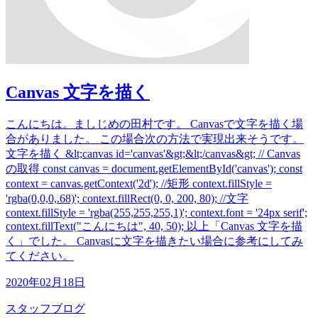
Canvas 文字を描く
こんにちは。ましじめの田村です。 Canvasで文字を描く場
合がありました。 この場合次の方法で実現出来そうです。
文字を描く &lt;canvas id='canvas'&gt;&lt;/canvas&gt; // Canvas
の取得 const canvas = document.getElementById('canvas'); const
context = canvas.getContext('2d'); //矩形 context.fillStyle =
'rgba(0,0,0,.68)'; context.fillRect(0, 0, 200, 80); //文字
context.fillStyle = 'rgba(255,255,255,1)'; context.font = '24px serif';
context.fillText("こんにちは", 40, 50); 以上「Canvas 文字を描
く」でした。 Canvasに文字を描きたい場合に参考にしてみ
てください。
2020年02月18日
スタッフブログ