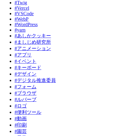
#Twig
#Vercel
#VSCode
#WebP
#WordPress
#yarn
#あしかクッキー
#ましじめ研究所
#アニメーション
#アプリ
#イベント
#キーボード
#デザイン
#デジタル推進委員
#フォーム
#ブラウザ
#ルバーブ
#ロゴ
#便利ツール
#動画
#印刷
#園芸