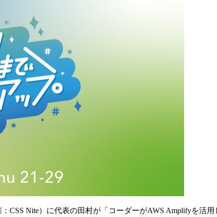
催：CSS Nite）に代表の田村が「コーダーがAWS Amplif