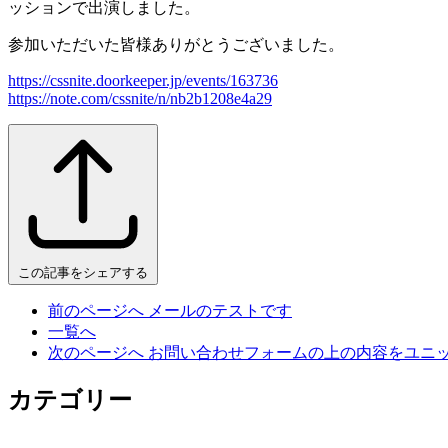
ッションで出演しました。
参加いただいた皆様ありがとうございました。
https://cssnite.doorkeeper.jp/events/163736
https://note.com/cssnite/n/nb2b1208e4a29
この記事をシェアする
前のページへ
メールのテストです
一覧へ
次のページへ
お問い合わせフォームの上の内容をユニ
カテゴリー