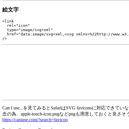
絵文字
<link

  rel="icon"

  type="image/svg+xml"

  href="data:image/svg+xml,<svg xmlns=%22http://www.w3.
/>
Can I use...を見てみるとSafariはSVG faviconsに対応で
念の為、apple-touch-icon.pngなどpngも用意しておくと良さ
https://caniuse.com/?search=favicon