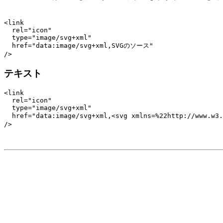
<link

  rel="icon"

  type="image/svg+xml"

  href="data:image/svg+xml,SVGのソース"

テキスト
<link

  rel="icon"

  type="image/svg+xml"

  href="data:image/svg+xml,<svg xmlns=%22http://www.w3.
/>
