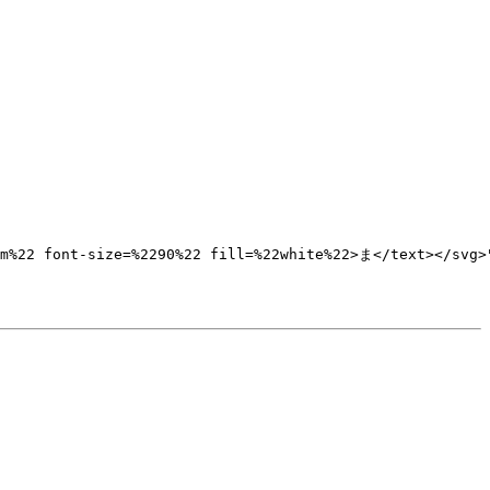
m%22 font-size=%2290%22 fill=%22white%22>ま</text></svg>"