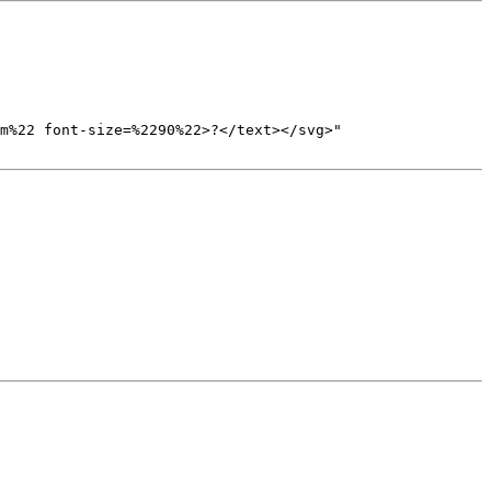
m%22 font-size=%2290%22>?</text></svg>"
