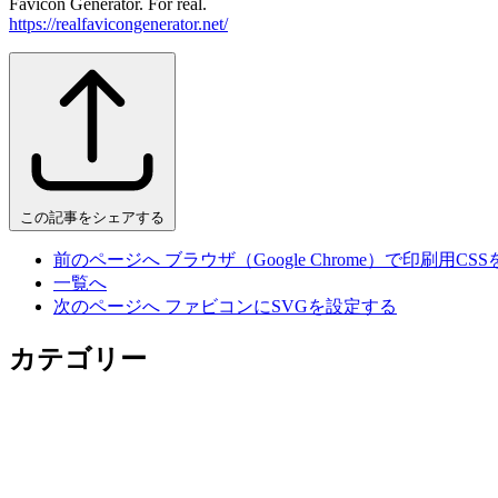
Favicon Generator. For real.
https://realfavicongenerator.net/
この記事をシェアする
前のページへ
ブラウザ（Google Chrome）で印刷用CS
一覧へ
次のページへ
ファビコンにSVGを設定する
カテゴリー