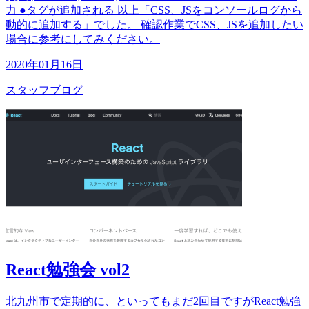
力 ●タグが追加される 以上「CSS、JSをコンソールログから
動的に追加する」でした。 確認作業でCSS、JSを追加したい
場合に参考にしてみください。
2020年01月16日
スタッフブログ
React勉強会 vol2
北九州市で定期的に、といってもまだ2回目ですがReact勉強