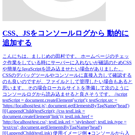
CSS、JSをコンソールログから 動的に
追加する
こんにちは。ましじめの田村です。 ホームページのチェッ
ク作業をしている時にサーバーに入れないが確認のためCSS
や簡単なJavaScriptを読み込ませたい場合がありました。
CSSのデバッグツールやコンソールに直接入力して確認する
のも良いのですが、ファイルとして管理したい場合もあると
思います。 その場合ローカルサイトを準備して次のように
コンソールログから読み込ませると良さそうです。 //script
testScript = document.createElement('script'); testScript.src =
'https://localhost/test.js'; document.getElementsByTagName('head')
[0].appendChild(testScript); //css testLink =
document.createElement('link')); testLink.href =
'http://localhost/test.css'; testLink.rel = 'stylesheet'; testLink.type =
'text/css'; document.getElementsByTagName('head')
[0].appendChild(testLink) 使用イメージ例 ●コンソールから入