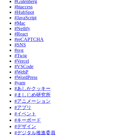
#Gutenberg
#htaccess
#HubSpot
#JavaScript
#Mac
#Netlify
#React
#reCAPTCHA
#SNS
#svg
#Twig
#Vercel
#VSCode
#WebP
#WordPress
#yarn
#あしかクッキー
#ましじめ研究所
#アニメーション
#アプリ
#イベント
#キーボード
#デザイン
#デジタル推進委員