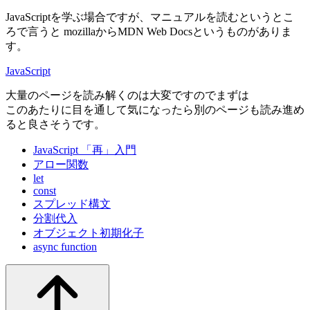
JavaScriptを学ぶ場合ですが、マニュアルを読むというとこ
ろで言うと mozillaからMDN Web Docsというものがありま
す。
JavaScript
大量のページを読み解くのは大変ですのでまずは
このあたりに目を通して気になったら別のページも読み進め
ると良さそうです。
JavaScript 「再」入門
アロー関数
let
const
スプレッド構文
分割代入
オブジェクト初期化子
async function