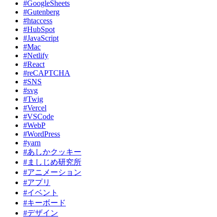
#GoogleSheets
#Gutenberg
#htaccess
#HubSpot
#JavaScript
#Mac
#Netlify
#React
#reCAPTCHA
#SNS
#svg
#Twig
#Vercel
#VSCode
#WebP
#WordPress
#yarn
#あしかクッキー
#ましじめ研究所
#アニメーション
#アプリ
#イベント
#キーボード
#デザイン