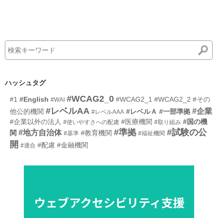
ハッシュタグ
#WCAG2_0
#1
#English
#WCAG2_1
#WCAG2_2
#その
#WAI
#レベルAA
#企業
他公的機関
#レベルＡ
#一部準拠
#レベルAAA
#企業以外の法人
#医療機関
#国の機
#使いやすさへの配慮
#取り組み
#準拠
#試験の公
#地方自治体
関
#教育機関
#基準
#福祉機関
開
#配慮
#金融機関
#適合