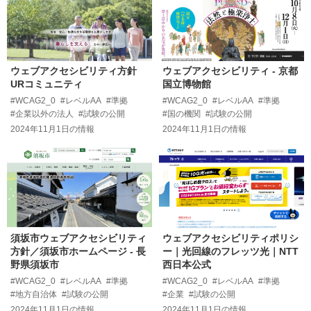
ウェブアクセシビリティ方針
ウェブアクセシビリティ - 京都
URコミュニティ
国立博物館
#WCAG2_0
#レベルAA
#準拠
#WCAG2_0
#レベルAA
#準拠
#企業以外の法人
#試験の公開
#国の機関
#試験の公開
2024年11月1日
の情報
2024年11月1日
の情報
須坂市ウェブアクセシビリティ
ウェブアクセシビリティポリシ
方針／須坂市ホームページ - 長
ー｜光回線のフレッツ光｜NTT
野県須坂市
西日本公式
#WCAG2_0
#レベルAA
#準拠
#WCAG2_0
#レベルAA
#準拠
#地方自治体
#試験の公開
#企業
#試験の公開
2024年11月1日
の情報
2024年11月1日
の情報