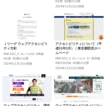
#企業
#試験の公開
2024年11月1日
の情報
Ｊリーグ ウェブアクセシビリ
アクセシビリティについて（平
ティ方針
成31年3月）｜東京都防災ホー
ムページ
#WCAG2_0
#レベルAA
#準拠
#企業
#試験の公開
#WCAG2_0
#レベルＡ
#一部準拠
#地方自治体
#試験の公開
2024年11月1日
の情報
2024年11月1日
の情報
ウェブアクセシビリティ 堺市
ウェブアクセシビリティについ