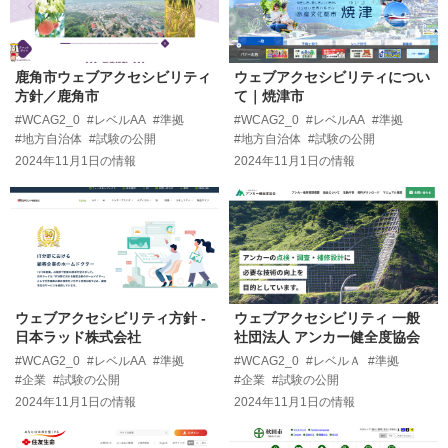
鹿角市ウェブアクセシビリティ
ウェブアクセシビリティについ
方針／鹿角市
て｜焼津市
#WCAG2_0
#レベルAA
#準拠
#WCAG2_0
#レベルAA
#準拠
#地方自治体
#試験の公開
#地方自治体
#試験の公開
2024年11月1日
の情報
2024年11月1日
の情報
ウェブアクセシビリティ方針 -
ウェブアクセシビリティ 一般
日本ラッド株式会社
社団法人 アンカー健全度協会
#WCAG2_0
#レベルAA
#準拠
#WCAG2_0
#レベルＡ
#準拠
#企業
#試験の公開
#企業
#試験の公開
2024年11月1日
の情報
2024年11月1日
の情報