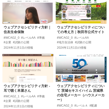
ウェブアクセシビリティ方針｜
ウェブアクセシビリティについ
住友生命保険
ての考え方｜秋田市公式サイト
#WCAG2_0
#レベルAA
#準拠
#WCAG2_0
#レベルAA
#企業
#試験の公開
#地方自治体
#試験の公開
2024年11月1日
の情報
2024年11月1日
の情報
ウェブアクセシビリティ方針 -
ウェブアクセシビリティについ
耳で聴く本屋さん
て 茨城セキスイハイム 茨城県
の住宅メーカー（ハウスメーカ
#WCAG2_1
#レベルAA
#準拠
ー）
#企業
#試験の公開
#WCAG2_0
#レベルＡ
#配慮
2024年11月1日
の情報