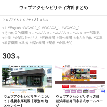
ウェブアクセシビリティ方針まとめ
ウェブアクセシビリティ方針まとめ
#1
#English
#WCAG2_0
#WCAG2_1
#WCAG2_2
#その他公的機関
#レベルAA
#レベルAAA
#レベルＡ
#一部準拠
#企業
#企業以外の法人
#医療機関
#国の機関
#地方自治体
#基準
#教育機関
#準拠
#福祉機関
#配慮
#金融機関
303
件
ウェブアクセシビリティについ
ウェブアクセシビリティ方針｜
て｜札幌市厚別区【厚別南 地
新潟県新発田市公式ホームペー
区センター】
ジ