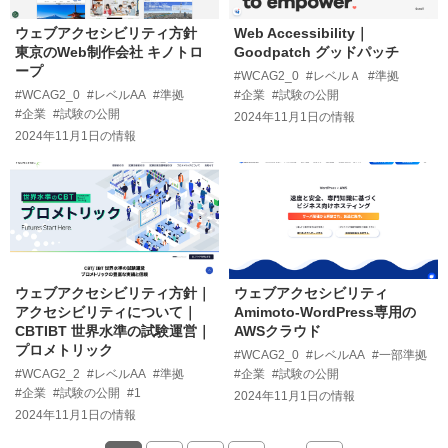
ウェブアクセシビリティ方針
Web Accessibility｜
東京のWeb制作会社 キノトロ
Goodpatch グッドパッチ
ープ
#WCAG2_0
#レベルＡ
#準拠
#WCAG2_0
#レベルAA
#準拠
#企業
#試験の公開
#企業
#試験の公開
2024年11月1日
の情報
2024年11月1日
の情報
ウェブアクセシビリティ方針｜
ウェブアクセシビリティ
アクセシビリティについて｜
Amimoto-WordPress専用の
CBTIBT 世界水準の試験運営｜
AWSクラウド
プロメトリック
#WCAG2_0
#レベルAA
#一部準拠
#WCAG2_2
#レベルAA
#準拠
#企業
#試験の公開
#企業
#試験の公開
#1
2024年11月1日
の情報
2024年11月1日
の情報