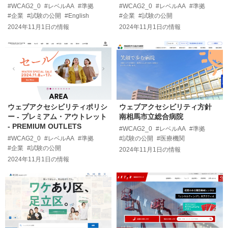
#WCAG2_0
#レベルAA
#準拠
#WCAG2_0
#レベルAA
#準拠
#企業
#試験の公開
#English
#企業
#試験の公開
2024年11月1日
の情報
2024年11月1日
の情報
ウェブアクセシビリティポリシ
ウェブアクセシビリティ方針
ー - プレミアム・アウトレット
南相馬市立総合病院
- PREMIUM OUTLETS
#WCAG2_0
#レベルAA
#準拠
#WCAG2_0
#レベルAA
#準拠
#試験の公開
#医療機関
#企業
#試験の公開
2024年11月1日
の情報
2024年11月1日
の情報