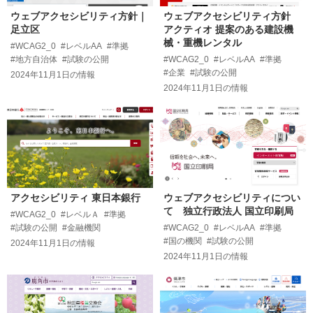
ウェブアクセシビリティ方針｜
ウェブアクセシビリティ方針
足立区
アクティオ 提案のある建設機
械・重機レンタル
#WCAG2_0
#レベルAA
#準拠
#地方自治体
#試験の公開
#WCAG2_0
#レベルAA
#準拠
#企業
#試験の公開
2024年11月1日
の情報
2024年11月1日
の情報
アクセシビリティ 東日本銀行
ウェブアクセシビリティについ
て 独立行政法人 国立印刷局
#WCAG2_0
#レベルＡ
#準拠
#試験の公開
#金融機関
#WCAG2_0
#レベルAA
#準拠
#国の機関
#試験の公開
2024年11月1日
の情報
2024年11月1日
の情報