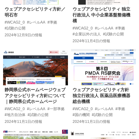
ウェブアクセシビリティ方針／
ウェブアクセシビリティ 独立
明石市
行政法人 中小企業基盤整備機
構
#WCAG2_0
#レベルAA
#準拠
#試験の公開
#WCAG2_0
#レベルAA
#準拠
#企業以外の法人
#試験の公開
2024年12月9日
の情報
2024年11月4日
の情報
静岡県公式ホームページウェブ
ウェブアクセシビリティ方針
アクセシビリティ方針について
独立行政法人 医薬品医療機器
｜静岡県公式ホームページ
総合機構
#WCAG2_0
#レベルAA
#一部準拠
#WCAG2_0
#レベルAA
#準拠
#地方自治体
#試験の公開
#国の機関
#試験の公開
2024年11月1日
の情報
2024年11月1日
の情報