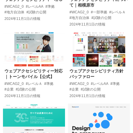
て｜相模原市
#WCAG2_0
#レベルAA
#準拠
#地方自治体
#試験の公開
#WCAG2_0
#一部準拠
#レベルＡ
#地方自治体
#試験の公開
2024年11月1日
の情報
2024年11月1日
の情報
ウェブアクセシビリティー対応
ウェブアクセシビリティ方針
｜トーンモバイル【公式】
バッファロー
#WCAG2_0
#レベルＡ
#準拠
#WCAG2_0
#レベルAA
#準拠
#企業
#試験の公開
#企業
#試験の公開
2024年11月1日
の情報
2024年11月1日
の情報