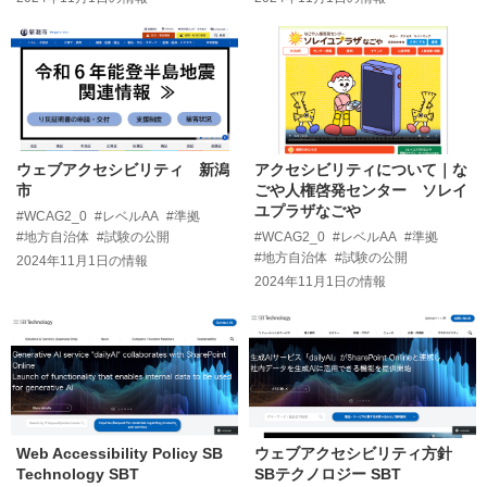
ウェブアクセシビリティ 新潟
アクセシビリティについて｜な
市
ごや人権啓発センター ソレイ
ユプラザなごや
#WCAG2_0
#レベルAA
#準拠
#地方自治体
#試験の公開
#WCAG2_0
#レベルAA
#準拠
#地方自治体
#試験の公開
2024年11月1日
の情報
2024年11月1日
の情報
Web Accessibility Policy SB
ウェブアクセシビリティ方針
Technology SBT
SBテクノロジー SBT