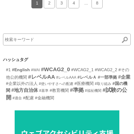
1
2
3
4
...
8
ハッシュタグ
#WCAG2_0
#1
#English
#WCAG2_1
#WCAG2_2
#その
#WAI
#レベルAA
#企業
他公的機関
#レベルＡ
#一部準拠
#レベルAAA
#企業以外の法人
#医療機関
#国の機
#使いやすさへの配慮
#取り組み
#準拠
#試験の公
#地方自治体
関
#教育機関
#基準
#福祉機関
開
#配慮
#金融機関
#適合