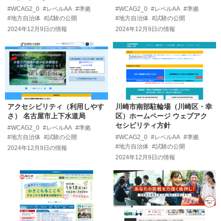
#WCAG2_0
#レベルAA
#準拠
#WCAG2_0
#レベルAA
#準拠
#地方自治体
#試験の公開
#地方自治体
#試験の公開
2024年12月9日
の情報
2024年12月9日
の情報
アクセシビリティ（利用しやす
川崎市南部駐輪場（川崎区・幸
さ） 名古屋市上下水道局
区）ホームページ ウェブアク
セシビリティ方針
#WCAG2_0
#レベルAA
#準拠
#地方自治体
#試験の公開
#WCAG2_0
#レベルAA
#準拠
#地方自治体
#試験の公開
2024年12月9日
の情報
2024年12月9日
の情報