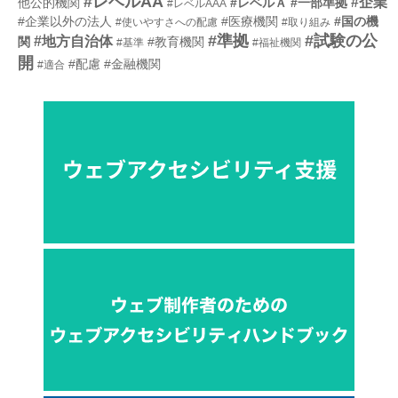
#レベルAA
#企業
他公的機関
#レベルＡ
#一部準拠
#レベルAAA
#企業以外の法人
#医療機関
#国の機
#使いやすさへの配慮
#取り組み
#準拠
#試験の公
#地方自治体
関
#教育機関
#基準
#福祉機関
開
#配慮
#金融機関
#適合