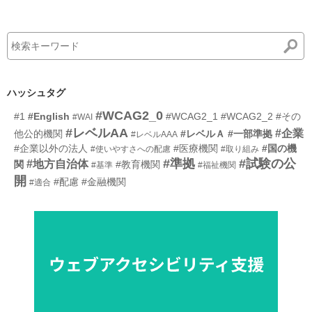
ハッシュタグ
#WCAG2_0
#1
#English
#WCAG2_1
#WCAG2_2
#その
#WAI
#レベルAA
#企業
他公的機関
#レベルＡ
#一部準拠
#レベルAAA
#企業以外の法人
#医療機関
#国の機
#使いやすさへの配慮
#取り組み
#準拠
#試験の公
#地方自治体
関
#教育機関
#基準
#福祉機関
開
#配慮
#金融機関
#適合