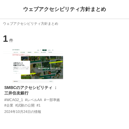
ウェブアクセシビリティ方針まとめ
ウェブアクセシビリティ方針まとめ
1
件
SMBCのアクセシビリティ ：
三井住友銀行
#WCAG2_1
#レベルAA
#一部準拠
#企業
#試験の公開
#1
2024年10月24日
の情報