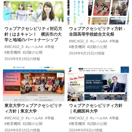
ウェブアクセシビリティ対応方
ウェブアクセシビリティ方針 -
針 | はまキャン！ 横浜市の大
全国高等学校総合文化祭
学と地域のパートナーシップ
#WCAG2_0
#レベルAA
#準拠
#WCAG2_0
#レベルAA
#準拠
#教育機関
#試験の公開
#教育機関
#試験の公開
2024年9月15日
の情報
2024年9月19日
の情報
東京大学ウェブアクセシビリテ
ウェブアクセシビリティ方針
ィ方針 | 東京大学
｜札幌医科大学
#WCAG2_0
#レベルAA
#準拠
#WCAG2_0
#レベルAA
#準拠
#教育機関
#試験の公開
#教育機関
#試験の公開
2024年9月10日
の情報
2024年9月6日
の情報