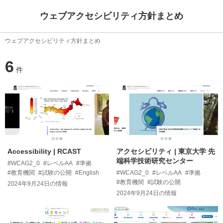
ウェブアクセシビリティ方針まとめ
ウェブアクセシビリティ方針まとめ
6
件
Accessibility | RCAST
アクセシビリティ | 東京大学 先
端科学技術研究センター
#WCAG2_0
#レベルAA
#準拠
#教育機関
#試験の公開
#English
#WCAG2_0
#レベルAA
#準拠
#教育機関
#試験の公開
2024年9月24日
の情報
2024年9月24日
の情報