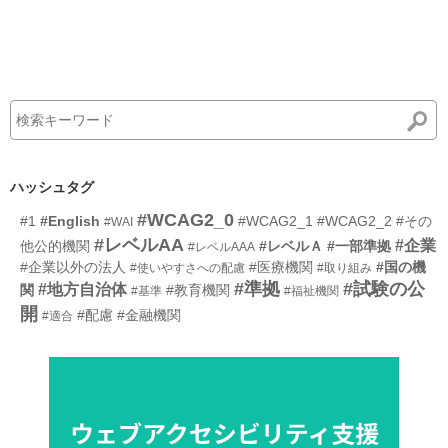
ハッシュタグ
#WCAG2_0
#1
#English
#WCAG2_1
#WCAG2_2
#その
#WAI
#レベルAA
#企業
他公的機関
#レベルＡ
#一部準拠
#レベルAAA
#企業以外の法人
#医療機関
#国の機
#使いやすさへの配慮
#取り組み
#準拠
#試験の公
#地方自治体
関
#教育機関
#基準
#福祉機関
開
#配慮
#金融機関
#適合