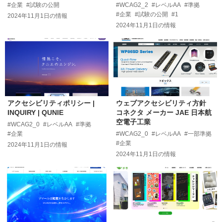
#企業
#試験の公開
#WCAG2_2
#レベルAA
#準拠
#企業
#試験の公開
#1
2024年11月1日
の情報
2024年11月1日
の情報
アクセシビリティポリシー |
ウェブアクセシビリティ方針
INQUIRY | QUNIE
コネクタ メーカー JAE 日本航
空電子工業
#WCAG2_0
#レベルAA
#準拠
#企業
#WCAG2_0
#レベルAA
#一部準拠
#企業
2024年11月1日
の情報
2024年11月1日
の情報