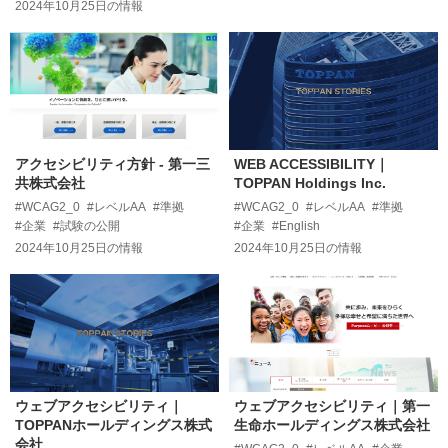
2024年10月25日
の情報
アクセシビリティ方針 - 第一三
WEB ACCESSIBILITY｜
共株式会社
TOPPAN Holdings Inc.
#WCAG2_0
#レベルAA
#準拠
#WCAG2_0
#レベルAA
#準拠
#企業
#試験の公開
#企業
#English
2024年10月25日
の情報
2024年10月25日
の情報
ウェブアクセシビリティ｜
ウェブアクセシビリティ｜第一
TOPPANホールディングス株式
生命ホールディングス株式会社
会社