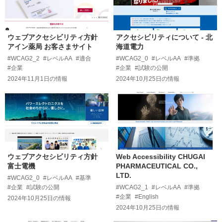
ウェブアクセシビリティ方針
アクセシビリティについて - 北
アイン薬局 お客さまサイト
海道電力
#WCAG2_2
#レベルAA
#適合
#WCAG2_0
#レベルAA
#準拠
#企業
#企業
#試験の公開
2024年11月1日
の情報
2024年10月25日
の情報
ウェブアクセシビリティ方針
Web Accessibility CHUGAI
富士電機
PHARMACEUTICAL CO.,
LTD.
#WCAG2_0
#レベルAA
#基準
#企業
#試験の公開
#WCAG2_1
#レベルAA
#準拠
#企業
#English
2024年10月25日
の情報
2024年10月25日
の情報