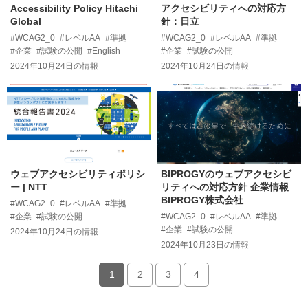
Accessibility Policy Hitachi
アクセシビリティへの対応方
Global
針：日立
#WCAG2_0
#レベルAA
#準拠
#WCAG2_0
#レベルAA
#準拠
#企業
#試験の公開
#English
#企業
#試験の公開
2024年10月24日
の情報
2024年10月24日
の情報
ウェブアクセシビリティポリシ
BIPROGYのウェブアクセシビ
ー | NTT
リティへの対応方針 企業情報
BIPROGY株式会社
#WCAG2_0
#レベルAA
#準拠
#企業
#試験の公開
#WCAG2_0
#レベルAA
#準拠
#企業
#試験の公開
2024年10月24日
の情報
2024年10月23日
の情報
1
2
3
4