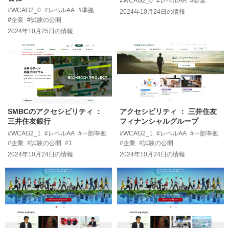
#WCAG2_0
#レベルAA
#企業
#WCAG2_0
#レベルAA
#準拠
2024年10月24日
の情報
#企業
#試験の公開
2024年10月25日
の情報
SMBCのアクセシビリティ ：
アクセシビリティ ： 三井住友
三井住友銀行
フィナンシャルグループ
#WCAG2_1
#レベルAA
#一部準拠
#WCAG2_1
#レベルAA
#一部準拠
#企業
#試験の公開
#1
#企業
#試験の公開
2024年10月24日
の情報
2024年10月24日
の情報