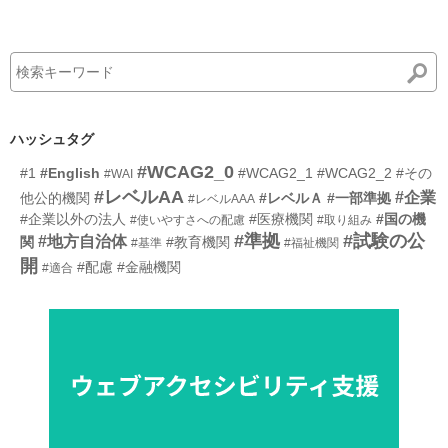
ハッシュタグ
#WCAG2_0
#1
#English
#WCAG2_1
#WCAG2_2
#その
#WAI
#レベルAA
#企業
他公的機関
#レベルＡ
#一部準拠
#レベルAAA
#企業以外の法人
#医療機関
#国の機
#使いやすさへの配慮
#取り組み
#準拠
#試験の公
#地方自治体
関
#教育機関
#基準
#福祉機関
開
#配慮
#金融機関
#適合