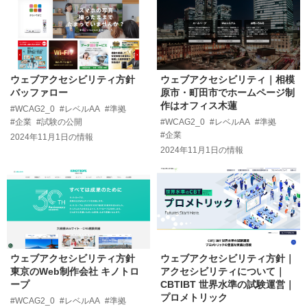
ウェブアクセシビリティ方針
ウェブアクセシビリティ｜相模
バッファロー
原市・町田市でホームページ制
作はオフィス木蓮
#WCAG2_0
#レベルAA
#準拠
#企業
#試験の公開
#WCAG2_0
#レベルAA
#準拠
#企業
2024年11月1日
の情報
2024年11月1日
の情報
ウェブアクセシビリティ方針
ウェブアクセシビリティ方針｜
東京のWeb制作会社 キノトロ
アクセシビリティについて｜
ープ
CBTIBT 世界水準の試験運営｜
プロメトリック
#WCAG2_0
#レベルAA
#準拠