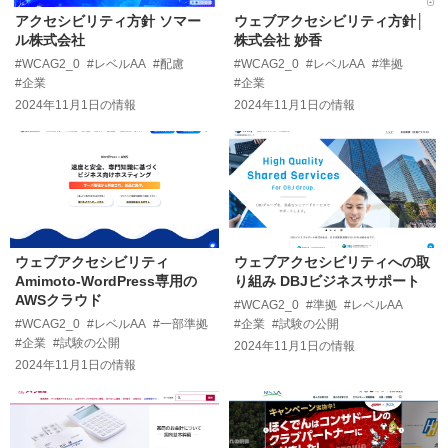
アクセシビリティ方針 ソマー
ウェブアクセシビリティ方針│
ル株式会社
株式会社 妙香
#WCAG2_0
#レベルAA
#配慮
#WCAG2_0
#レベルAA
#準拠
#企業
#企業
2024年11月1日
の情報
2024年11月1日
の情報
ウェブアクセシビリティ
ウェブアクセシビリティへの取
Amimoto-WordPress専用の
り組み DBJビジネスサポート
AWSクラウド
#WCAG2_0
#準拠
#レベルAA
#WCAG2_0
#レベルAA
#一部準拠
#企業
#試験の公開
#企業
#試験の公開
2024年11月1日
の情報
2024年11月1日
の情報