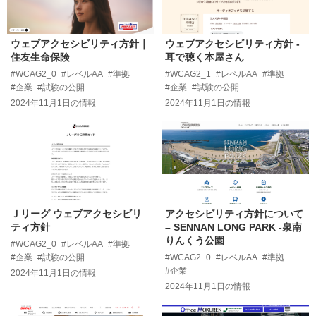
ウェブアクセシビリティ方針｜
ウェブアクセシビリティ方針 -
住友生命保険
耳で聴く本屋さん
#WCAG2_0
#レベルAA
#準拠
#WCAG2_1
#レベルAA
#準拠
#企業
#試験の公開
#企業
#試験の公開
2024年11月1日
の情報
2024年11月1日
の情報
Ｊリーグ ウェブアクセシビリ
アクセシビリティ方針について
ティ方針
– SENNAN LONG PARK -泉南
りんくう公園
#WCAG2_0
#レベルAA
#準拠
#企業
#試験の公開
#WCAG2_0
#レベルAA
#準拠
#企業
2024年11月1日
の情報
2024年11月1日
の情報