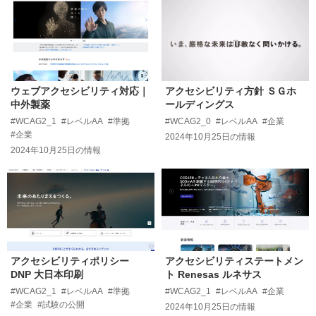
ウェブアクセシビリティ対応｜
アクセシビリティ方針 ＳＧホ
中外製薬
ールディングス
#WCAG2_1
#レベルAA
#準拠
#WCAG2_0
#レベルAA
#企業
#企業
2024年10月25日
の情報
2024年10月25日
の情報
アクセシビリティポリシー
アクセシビリティステートメン
DNP 大日本印刷
ト Renesas ルネサス
#WCAG2_1
#レベルAA
#準拠
#WCAG2_1
#レベルAA
#企業
#企業
#試験の公開
2024年10月25日
の情報