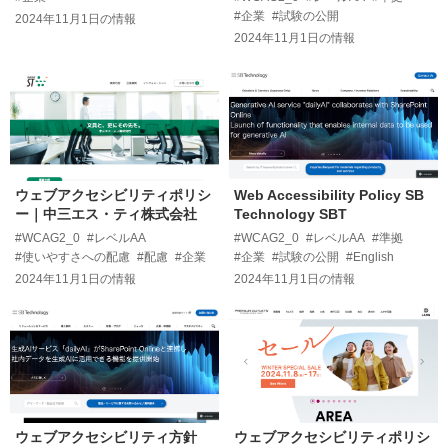
#企業
#試験の公開
2024年11月1日
の情報
2024年11月1日
の情報
ウェブアクセシビリティポリシ
Web Accessibility Policy SB
ー｜中三エス・ティ株式会社
Technology SBT
#WCAG2_0
#レベルAA
#WCAG2_0
#レベルAA
#準拠
#使いやすさへの配慮
#配慮
#企業
#企業
#試験の公開
#English
2024年11月1日
の情報
2024年11月1日
の情報
ウェブアクセシビリティ方針
ウェブアクセシビリティポリシ