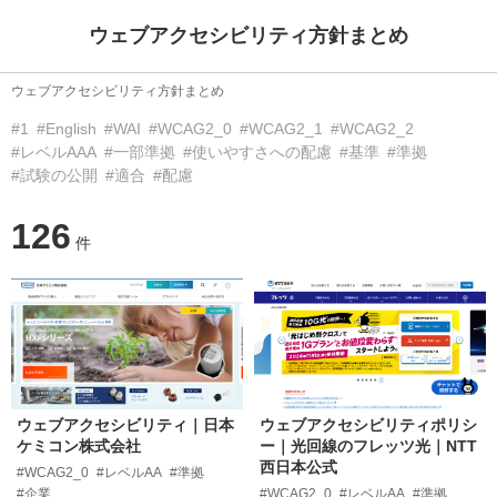
ウェブアクセシビリティ方針まとめ
ウェブアクセシビリティ方針まとめ
#1
#English
#WAI
#WCAG2_0
#WCAG2_1
#WCAG2_2
#レベルAAA
#一部準拠
#使いやすさへの配慮
#基準
#準拠
#試験の公開
#適合
#配慮
126
件
ウェブアクセシビリティ｜日本
ウェブアクセシビリティポリシ
ケミコン株式会社
ー｜光回線のフレッツ光｜NTT
西日本公式
#WCAG2_0
#レベルAA
#準拠
#企業
#WCAG2_0
#レベルAA
#準拠