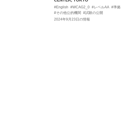
CENTER, TOKYO
#English
#WCAG2_0
#レベルAA
#準拠
#その他公的機関
#試験の公開
2024年9月23日
の情報