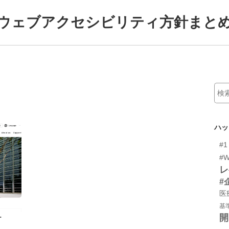
ウェブアクセシビリティ方針まと
ハッ
#1
#W
レ
#
医
基
開
T