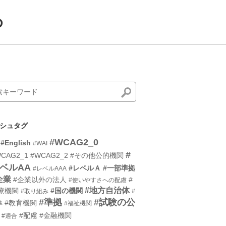
め
シュタグ
#WCAG2_0
#English
#WAI
#
CAG2_1
#WCAG2_2
#その他公的機関
ベルAA
#レベルＡ
#一部準拠
#レベルAAA
企業
#企業以外の法人
#
#使いやすさへの配慮
#地方自治体
療機関
#国の機関
#取り組み
#
#準拠
#試験の公
#教育機関
準
#福祉機関
#配慮
#金融機関
#適合